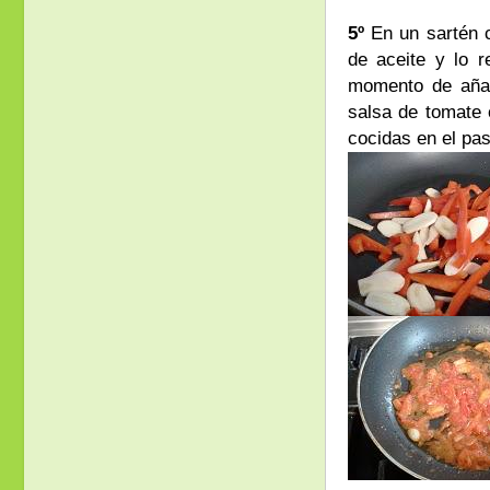
5º
En un sartén c
de aceite y lo 
momento de añad
salsa de tomate 
cocidas en el pa