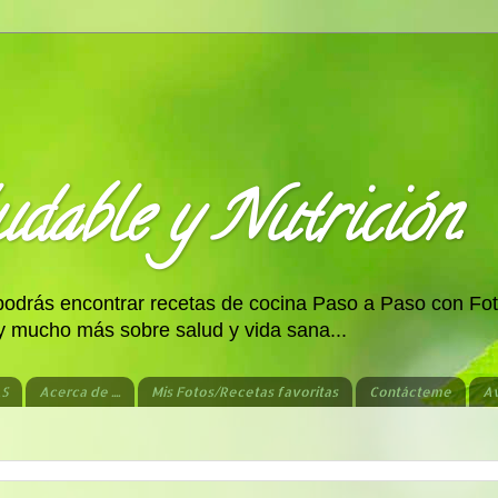
dable y Nutrición.
 podrás encontrar recetas de cocina Paso a Paso con Fot
 y mucho más sobre salud y vida sana...
AS
Acerca de ....
Mis Fotos/Recetas favoritas
Contácteme
Av