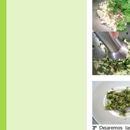
3º
Dejaremos las