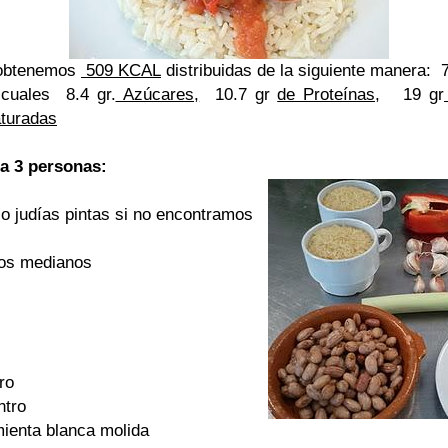
 obtenemos
509 KCAL
distribuidas de la siguiente manera: 
cuales 8.4 gr.
Azúcares,
10.7
gr
de Proteínas,
19
gr
turadas
ra 3 personas:
( o judías pintas si no encontramos
jos medianos
ro
ntro
mienta blanca molida