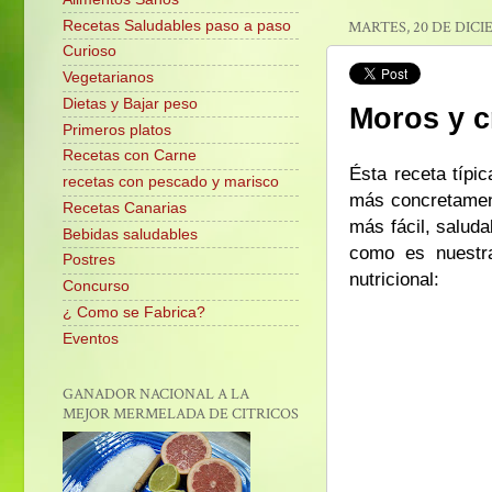
Recetas Saludables paso a paso
MARTES, 20 DE DICI
Curioso
Vegetarianos
Dietas y Bajar peso
Moros y c
Primeros platos
Recetas con Carne
Ésta receta típi
recetas con pescado y marisco
más concretament
Recetas Canarias
más fácil, salud
Bebidas saludables
como es nuestra
Postres
nutricional:
Concurso
¿ Como se Fabrica?
Eventos
GANADOR NACIONAL A LA
MEJOR MERMELADA DE CITRICOS