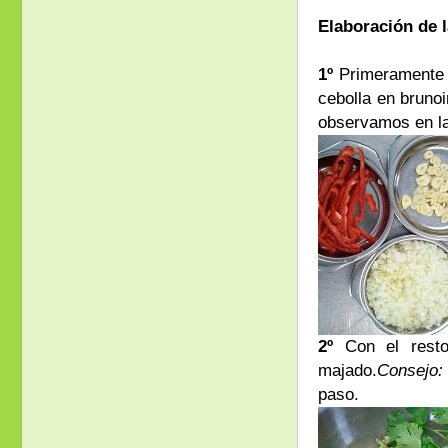
Elaboración de l
1º
Primeramente c
cebolla en brunoi
observamos en la
2º
Con el rest
majado.
Consejo:
paso.