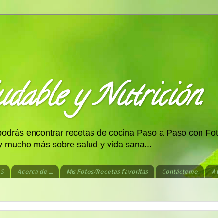
dable y Nutrición.
 podrás encontrar recetas de cocina Paso a Paso con Fot
 y mucho más sobre salud y vida sana...
AS
Acerca de ....
Mis Fotos/Recetas favoritas
Contácteme
Av