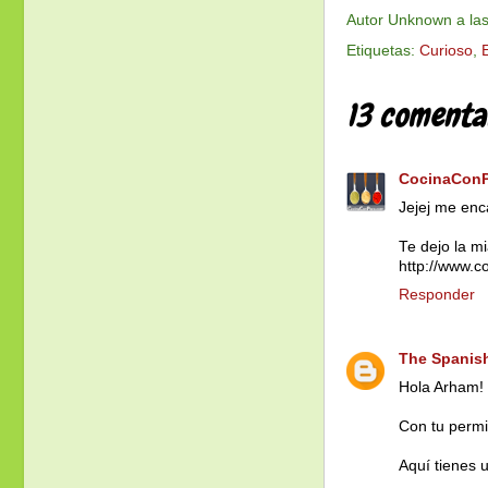
Autor
Unknown
a la
Etiquetas:
Curioso
,
13 comentar
CocinaCon
Jejej me enc
Te dejo la m
http://www.
Responder
The Spanis
Hola Arham! 
Con tu permi
Aquí tienes u