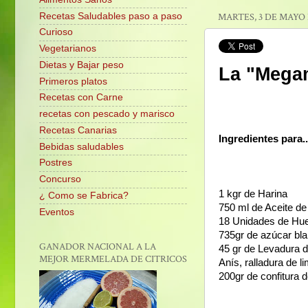
Recetas Saludables paso a paso
MARTES, 3 DE MAYO 
Curioso
Vegetarianos
Dietas y Bajar peso
La "Megam
Primeros platos
Recetas con Carne
recetas con pescado y marisco
Recetas Canarias
Ingredientes para..
Bebidas saludables
Postres
Concurso
1 kgr de Harina
¿ Como se Fabrica?
750 ml de Aceite de
Eventos
18 Unidades de Hu
735gr de azúcar bl
GANADOR NACIONAL A LA
45 gr de Levadura 
MEJOR MERMELADA DE CITRICOS
Anís, ralladura de l
200gr de confitura