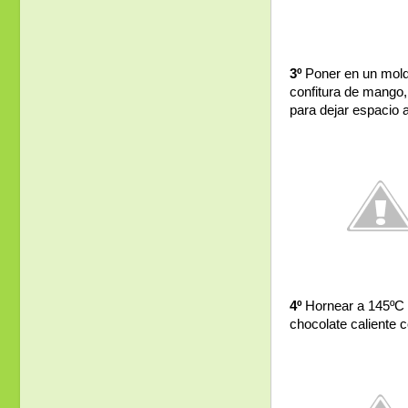
3º
Poner en un molde
confitura de mango, 
para dejar espacio
4º
Hornear a 145ºC d
chocolate caliente 