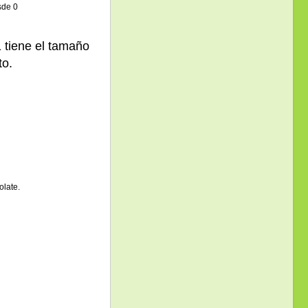
sde 0
 tiene el tamaño
to.
olate.