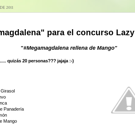
DE 2011
agdalena" para el concurso Lazy
"#
Megamagdalena rellena de Mango"
..... quizás 20 personas??? jajaja :-)
 Girasol
evo
anca
de Panadería
imón
 de Mango