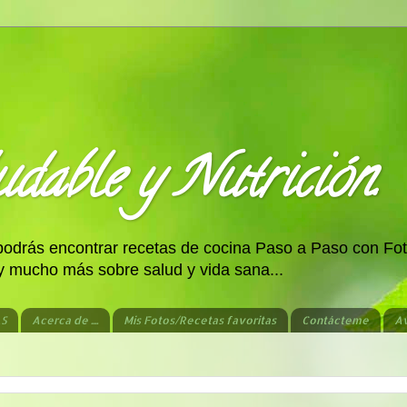
dable y Nutrición.
 podrás encontrar recetas de cocina Paso a Paso con Fot
 y mucho más sobre salud y vida sana...
AS
Acerca de ....
Mis Fotos/Recetas favoritas
Contácteme
Av