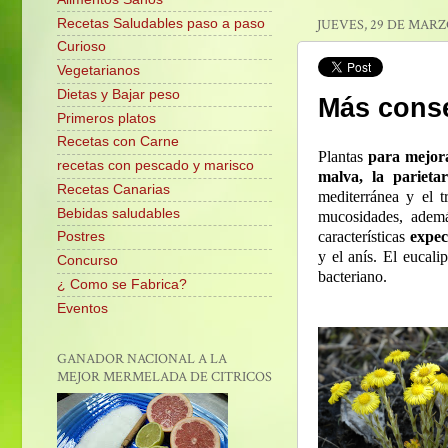
Recetas Saludables paso a paso
JUEVES, 29 DE MARZ
Curioso
Vegetarianos
Dietas y Bajar peso
Más conse
Primeros platos
Recetas con Carne
Plantas
para mejora
recetas con pescado y marisco
malva, la parietar
Recetas Canarias
mediterránea y el t
Bebidas saludables
mucosidades, ademá
características
expec
Postres
y el anís. El eucali
Concurso
bacteriano.
¿ Como se Fabrica?
Eventos
GANADOR NACIONAL A LA
MEJOR MERMELADA DE CITRICOS