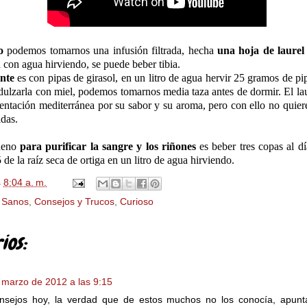
o
podemos tomarnos una infusión filtrada, hecha
una hoja de laure
 con agua hirviendo, se puede beber tibia.
ante
es con pipas de girasol, en un litro de agua hervir 25 gramos de pi
ndulzarla con miel, podemos tomarnos media taza antes de dormir. El laur
mentación mediterránea por su sabor y su aroma, pero con ello no quier
idas.
ueno
para purificar la sangre y los riñones
es beber tres copas al dí
 de la raíz seca de ortiga en un litro de agua hirviendo.
s
8:04 a. m.
 Sanos
,
Consejos y Trucos
,
Curioso
ios:
 marzo de 2012 a las 9:15
sejos hoy, la verdad que de estos muchos no los conocía, apunt