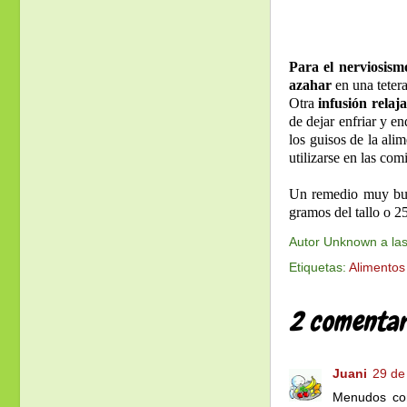
Para el nerviosism
azahar
en una tetera
Otra
infusión relaj
de dejar enfriar y e
los guisos de la ali
utilizarse en las com
Un remedio muy b
gramos del tallo o 25
Autor
Unknown
a la
Etiquetas:
Alimentos
2 comentar
Juani
29 de
Menudos con