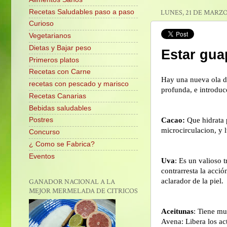
Recetas Saludables paso a paso
LUNES, 21 DE MARZO
Curioso
Vegetarianos
Dietas y Bajar peso
Estar gua
Primeros platos
Recetas con Carne
Hay una nueva ola de
recetas con pescado y marisco
profunda, e introduc
Recetas Canarias
Bebidas saludables
Cacao:
Que hidrata p
Postres
microcirculacion, y 
Concurso
¿ Como se Fabrica?
Eventos
Uva
: Es un valioso 
contrarresta la acció
aclarador de la piel.
GANADOR NACIONAL A LA
MEJOR MERMELADA DE CITRICOS
Aceitunas
: Tiene mu
Avena: Libera los act