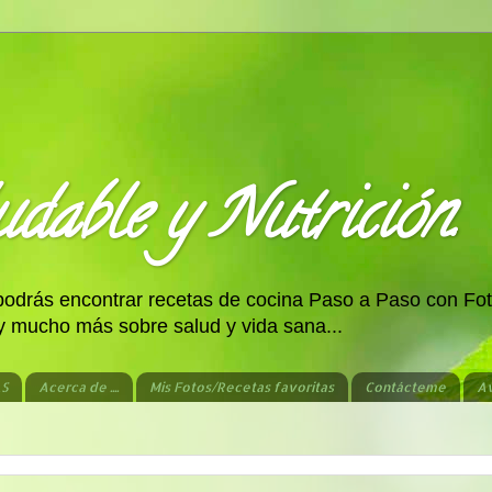
dable y Nutrición.
 podrás encontrar recetas de cocina Paso a Paso con Fot
 y mucho más sobre salud y vida sana...
AS
Acerca de ....
Mis Fotos/Recetas favoritas
Contácteme
Av