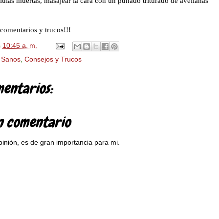
élulas muertas, masajear la cara con un puñado triturado de avellanas
comentarios y trucos!!!
s
10:45 a. m.
 Sanos
,
Consejos y Trucos
entarios:
n comentario
pinión, es de gran importancia para mi.