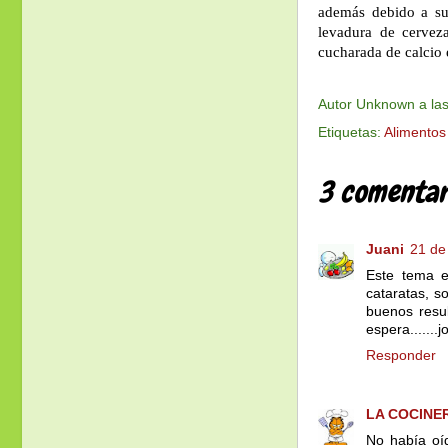
además debido a su
levadura de cervez
cucharada de calcio
Autor
Unknown
a la
Etiquetas:
Alimentos
3 comentar
Juani
21 de
Este tema e
cataratas, s
buenos resu
espera.......
Responder
LA COCINE
No había oíd