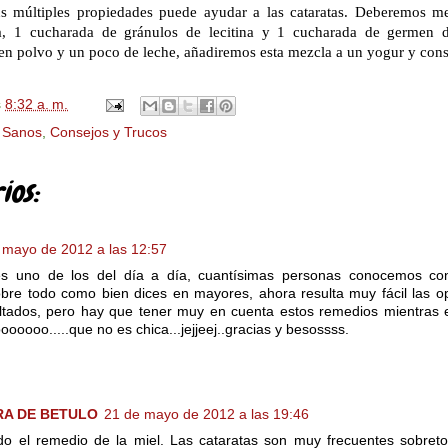
s múltiples propiedades puede ayudar a las cataratas. Deberemos m
a, 1 cucharada de gránulos de lecitina y 1 cucharada de germen d
 en polvo y un poco de leche, añadiremos esta mezcla a un yogur y con
s
8:32 a. m.
 Sanos
,
Consejos y Trucos
ios:
 mayo de 2012 a las 12:57
s uno de los del día a día, cuantísimas personas conocemos co
obre todo como bien dices en mayores, ahora resulta muy fácil las 
ltados, pero hay que tener muy en cuenta estos remedios mientras e
jooooooo.....que no es chica...jejjeej..gracias y besossss.
RA DE BETULO
21 de mayo de 2012 a las 19:46
o el remedio de la miel. Las cataratas son muy frecuentes sobretod