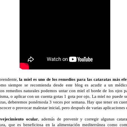
prendente,
la miel es uno de los remedios para las cataratas más efe
omo siempre se recomienda desde este blog es acudir a un médico 
stos remedios naturales podemos untar con miel el borde de los ojos 
sma, o aplicar con un cuenta gotas 1 gota por ojo. La miel no puede se
uras, deberemos ponérnosla 3 veces por semana. Hay que tener en cuen
scocer o provocar malestar inicial, pero después de varias aplicaciones
nvejecimiento ocular
, además de prevenir y corregir algunas cata
ura, que es beneficiosa en la alimentación mediterránea como com