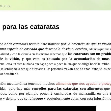
DE 2012
para las cataratas
 palabra cataratas recibía este nombre por la creencia de que la visión
 una especia de cascada que descendía desde el cerebro,
además que sus r
las cataratas son un prob
ualidad y con la ciencia en las manos sabemos que
e la visión, y que esto es causado por la acumulación de unas 
cual crea un área nublada que tapa poco a poco la luz que se dirige hacia la retina
a senilidad, o sea que afectaría a las personas mayores de 65 años, aunque los b
or hereditario.
ación mediterránea tenemos muchos
alimentos que nos ayudan a protege
cida, pero hay más
remedios para las cataratas con alimentos
que 
ctados, como por ejemplo poner 2 cucharadas de manzanilla en una 
o y dejarlo que se refresque y posteriormente colar, con esta infusión n