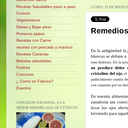
Recetas Saludables paso a paso
LUNES, 21 DE MAYO 
Curioso
Vegetarianos
Dietas y Bajar peso
Remedios 
Primeros platos
Recetas con Carne
recetas con pescado y marisco
En la antigüedad
la
Recetas Canarias
blancas se debían a
Bebidas saludables
eran dudosos. En la act
no produce dolor d
Postres
cristalino del ojo,
el 
Concurso
padecimiento común de l
¿ Como se Fabrica?
con cataratas por un fact
Eventos
En nuestra aliment
zanahoria tan cono
GANADOR NACIONAL A LA
MEJOR MERMELADA DE CITRICOS
lavar los ojos afe
hirviendo para taparl