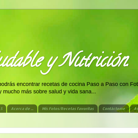
dable y Nutrición.
 podrás encontrar recetas de cocina Paso a Paso con Fot
 y mucho más sobre salud y vida sana...
AS
Acerca de ....
Mis Fotos/Recetas favoritas
Contácteme
Av