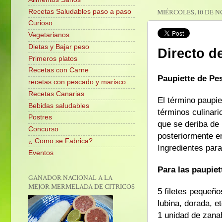
Recetas Saludables paso a paso
MIÉRCOLES, 10 DE N
Curioso
Vegetarianos
Dietas y Bajar peso
Directo de
Primeros platos
Recetas con Carne
Paupiette de Pe
recetas con pescado y marisco
Recetas Canarias
El término paupie
Bebidas saludables
términos culinari
Postres
que se deriba de
Concurso
posteriormente en
¿ Como se Fabrica?
Ingredientes par
Eventos
Para las paupiet
GANADOR NACIONAL A LA
MEJOR MERMELADA DE CITRICOS
5 filetes pequeño
lubina, dorada, et
1 unidad de zana