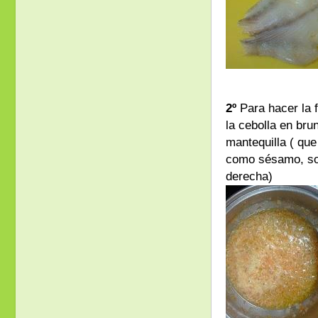
2º
Para hacer la 
la cebolla en bru
mantequilla ( que
como sésamo, soy
derecha)