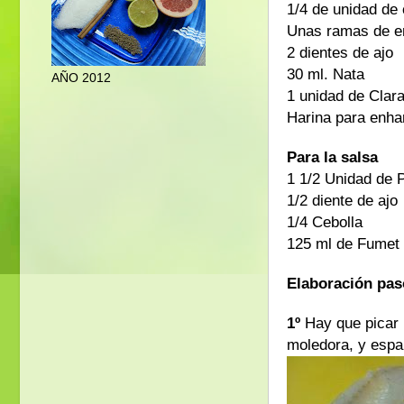
1/4 de unidad de 
Unas ramas de e
2 dientes de ajo
30 ml. Nata
AÑO 2012
1 unidad de Clar
Harina para enha
Para la salsa
1 1/2 Unidad de P
1/2 diente de ajo
1/4 Cebolla
125 ml de Fumet 
Elaboración paso
1º
Hay que picar 
moledora, y espal