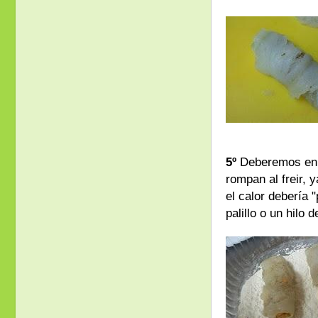
5º
Deberemos enha
rompan al freir, 
el calor debería 
palillo o un hilo 