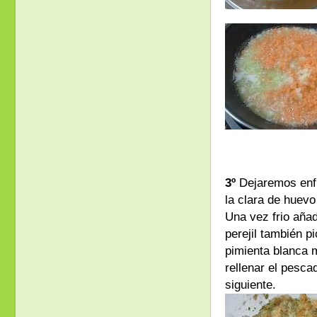
3º
Dejaremos enfr
la clara de huevo
Una vez frio añad
perejil también p
pimienta blanca 
rellenar el pesc
siguiente.