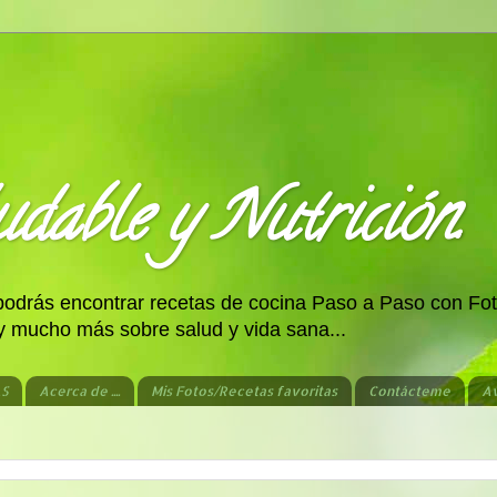
dable y Nutrición.
 podrás encontrar recetas de cocina Paso a Paso con Fot
 y mucho más sobre salud y vida sana...
AS
Acerca de ....
Mis Fotos/Recetas favoritas
Contácteme
Av